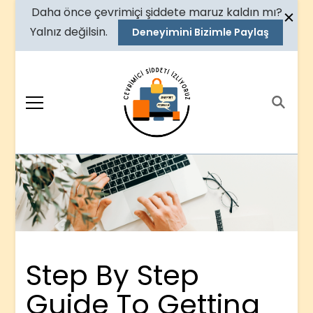
Daha önce çevrimiçi şiddete maruz kaldın mı?
Yalnız değilsin.
Deneyimini Bizimle Paylaş
Çevrimiçi Şiddeti
Toplumsal Cinsiyet Odaklı
Dijital Şiddet
İzliyoruz Platformu
Step By Step
Guide To Getting